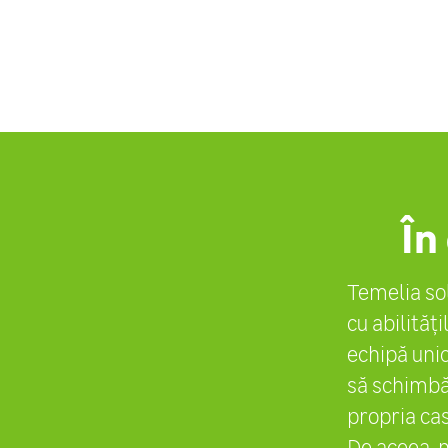
În
Temelia sol
cu abilităț
echipă uni
să schimbăm
propria cas
De aceea, n