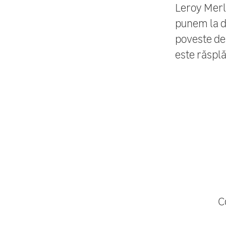
Leroy Merl
punem la di
poveste de 
este răsplăt
C