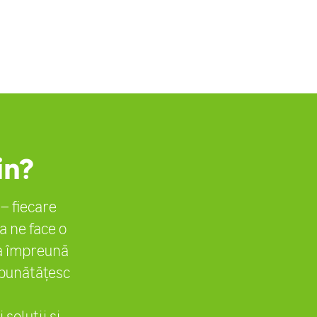
in?
– fiecare
ta ne face o
ca împreună
îmbunătățesc
soluții și