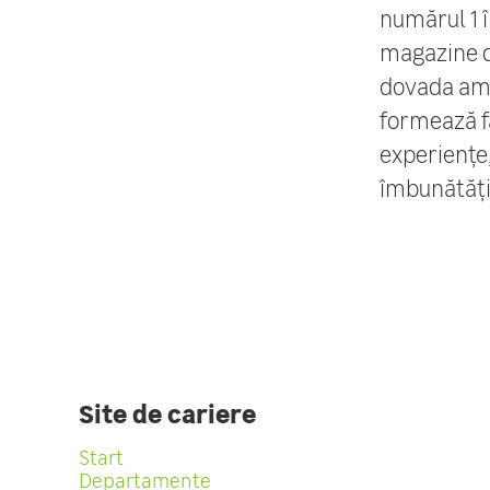
numărul 1 î
magazine di
dovada ambi
formează f
experiențe,
îmbunătăți
Site de cariere
Start
Departamente