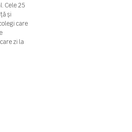
l. Cele 25
ță și
colegi care
e
care zi la