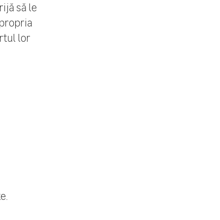
ijă să le
 propria
rtul lor
e.