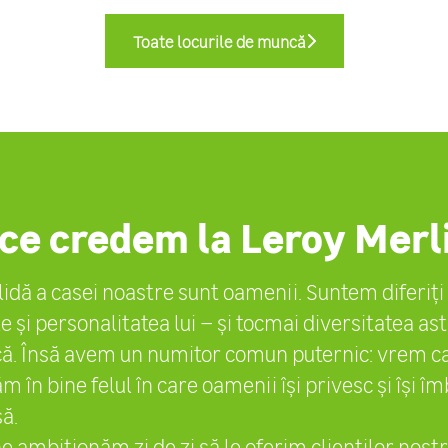
Toate locurile de muncă
 ce credem la Leroy Merl
idă a casei noastre sunt oamenii. Suntem diferiți 
ile și personalitatea lui – și tocmai diversitatea as
că. Însă avem un numitor comun puternic: vrem 
 în bine felul în care oamenii își privesc și își 
ă.
e ambiționăm zi de zi să le oferim clienților noștri 