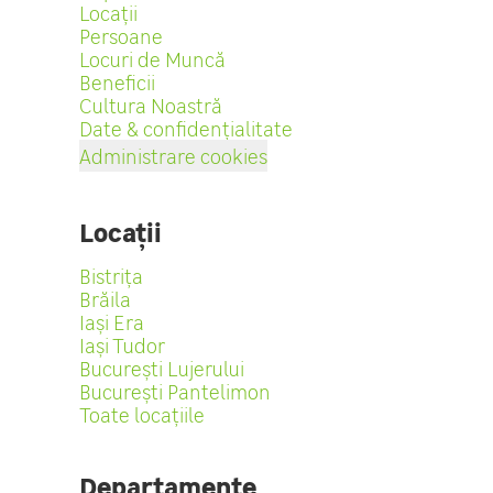
Locații
Persoane
Locuri de Muncă
Beneficii
Cultura Noastră
Date & confidențialitate
Administrare cookies
Locații
Bistrița
Brăila
Iași Era
Iași Tudor
București Lujerului
București Pantelimon
Toate locațiile
Departamente