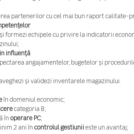
erea partenerilor cu cel mai bun raport calitate-p
mpetențelor
și formezi echipele cu privire la indicatorii econom
inului;
n influență
spectarea angajamentelor, bugetelor și proceduril
aveghezi şi validezi inventarele magazinului.
e
în domeniul economic;
ucere
categoria B;
ă în
operare PC
;
inim 2 ani în
controlul gestiunii
este un avantaj;