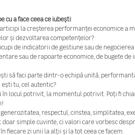
e cu a face ceea ce iubești
:
ă participi la creșterea performanței economice a m
lor și dezvoltarea competențelor?
e ocupi de indicatorii de gestiune sau de negociere
nventare sau de rapoarte economice, de bugete de i
orești să faci parte dintr-o echipă unită, performant
ești tu, cel autentic?
în locul potrivit, la momentul potrivit. Poți fi chia
m!
 generozitatea, respectul, cinstea, simplitatea, ex
 doar simple cuvinte, ci valori care vorbesc despre
 fiecare zi unii la alții și la tot ceea ce facem.