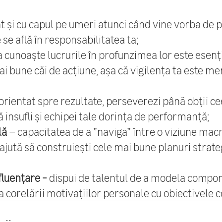
t și cu capul pe umeri atunci când vine vorba de p
e se află în responsabilitatea ta;
 cunoaște lucrurile în profunzimea lor este esenț
ai bune căi de acțiune, așa că vigilența ta este me
orientat spre rezultate, perseverezi până obții cee
ă insufli și echipei tale dorința de performanță;
lă
– capacitatea de a ”naviga” între o viziune macr
 ajută să construiești cele mai bune planuri strat
fluențare -
dispui de talentul de a modela compo
ea corelării motivațiilor personale cu obiectivele