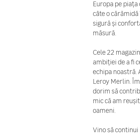
Europa pe piața 
câte o cărămidă 
sigură și confor
măsură.
Cele 22 magazine
ambiției de a fi 
echipa noastră. 
Leroy Merlin. Îm
dorim să contribu
mic că am reușit
oameni.
Vino să continui 