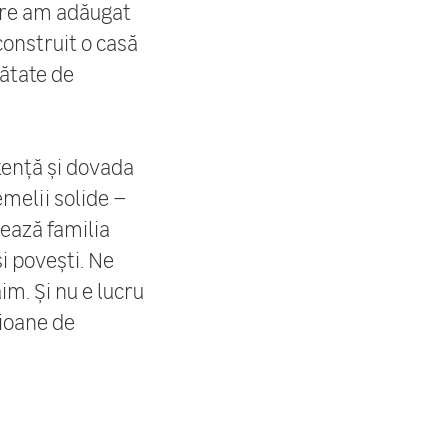
care am adăugat
construit o casă
mătate de
tență și dovada
emelii solide –
ează familia
i povești. Ne
im. Și nu e lucru
lioane de