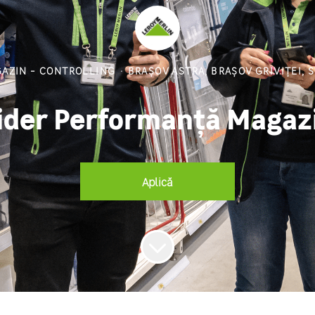
AZIN - CONTROLLING
·
BRAȘOV ASTRA, BRAȘOV GRIVIȚEI, S
ider Performanță Magaz
Aplică