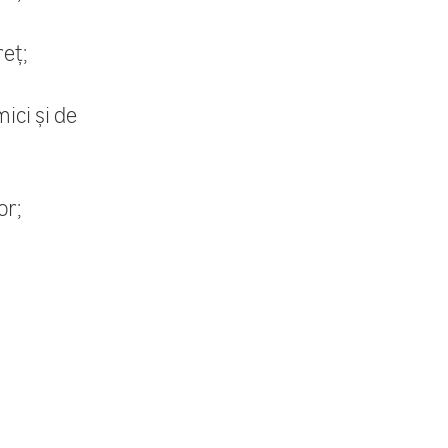
reț;
ici și de
or;