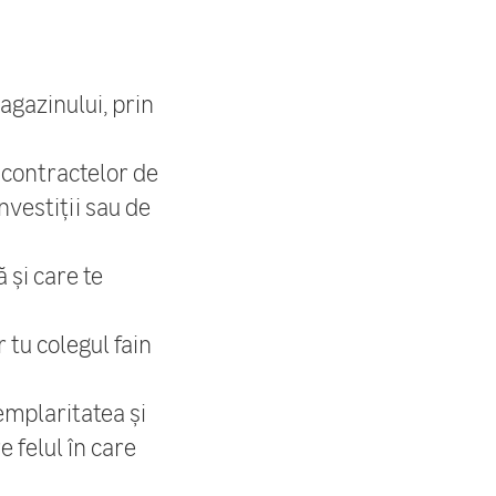
agazinului, prin
a contractelor de
nvestiții sau de
ă și care te
r tu colegul fain
emplaritatea și
 felul în care