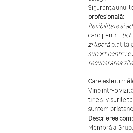
Siguranța unui 
profesională:
flexibilitate și a
card pentru
tic
zi liberă
plătită 
suport pentru e
recuperarea zile
Care este următ
Vino într-o vizi
tine și visurile t
suntem prietenoși
Descrierea comp
Membră a Grupul