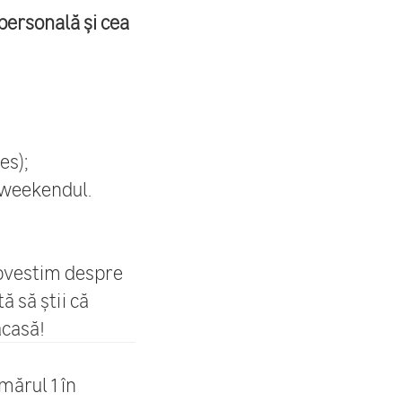
 personală și cea
es);
 weekendul.
 povestim despre
tă să știi că
acasă!
ărul 1 în