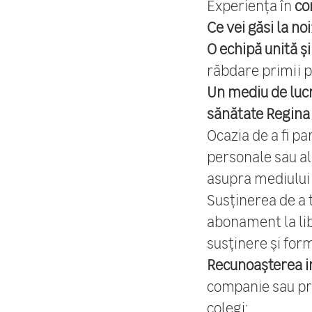
Experiența în
co
Ce vei găsi la noi
O echipă unită și
răbdare primii p
Un mediu de luc
sănătate Regina
Ocazia de a fi par
personale sau al
asupra mediului 
Susținerea de a 
abonament la li
susținere și for
Recunoașterea i
companie sau p
colegi;