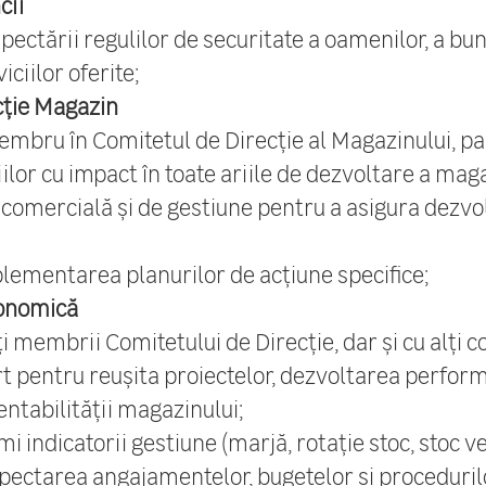
cii
pectării regulilor de securitate a oamenilor, a bun
iciilor oferite;
cție Magazin
embru în Comitetul de Direcție al Magazinului, par
ilor cu impact în toate ariile de dezvoltare a maga
 comercială și de gestiune pentru a asigura dezvo
plementarea planurilor de acțiune specifice;
onomică
i membrii Comitetului de Direcție, dar și cu alți c
rt pentru reușita proiectelor, dezvoltarea perfor
entabilității magazinului;
i indicatorii gestiune (marjă, rotaţie stoc, stoc ve
spectarea angajamentelor, bugetelor și proceduril