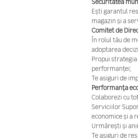
Securitatea mun
Ești garantul res
magazin și a serv
Comitet de Dire
În rolul tău de m
adoptarea decizi
Propui strategia
performanței;
Te asiguri de im
Performanța ec
Colaborezi cu toț
Serviciilor Supo
economice și a r
Urmărești și anim
Te asiguri de re