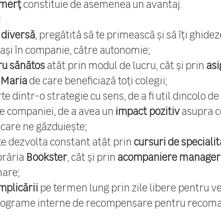
merț
constituie de asemenea un avantaj.
:
 diversă
, pregătită să te primească și să îți ghideze
ași în companie, către autonomie;
ru sănătos
atât prin modul de lucru, cât și prin
asi
 Maria
de care beneficiază toți colegii;
te dintr-o strategie cu sens, de a fi util dincolo de
e companiei, de a avea un
impact pozitiv
asupra c
care ne găzduiește;
te dezvolta constant atât prin
cursuri de specialit
brăria
Bookster
, cât și prin
acompaniere manager
mare;
mplicării
pe termen lung prin zile libere pentru v
rograme interne de recompensare pentru recoma