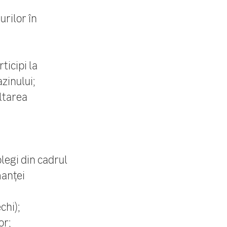
urilor în
ticipi la
zinului;
ltarea
olegi din cadrul
manței
chi);
or;