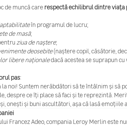
loc de muncă care
respectă echilibrul dintre viața
daptabilitate
în programul de lucru;
hete de masă
;
pentru
ziua de naștere
;
venimente deosebite
(naștere copil, căsătorie, dec
lor libere naționale
dacă acestea se suprapun cu
orul pas
:
tă la noi! Suntem nerăbdători să te întâlnim și să
ale, despre ce îți place să faci și te reprezintă. Meri
, onești și buni ascultători, așa că lasă emoțiile 
aniei
ui Francez Adeo, compania Leroy Merlin este num