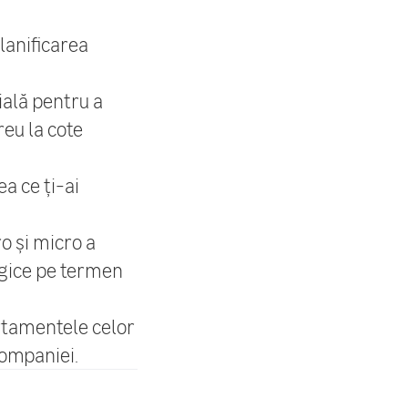
lanificarea
ială pentru a
reu la cote
a ce ți-ai
o și micro a
egice pe termen
rtamentele celor
 companiei.