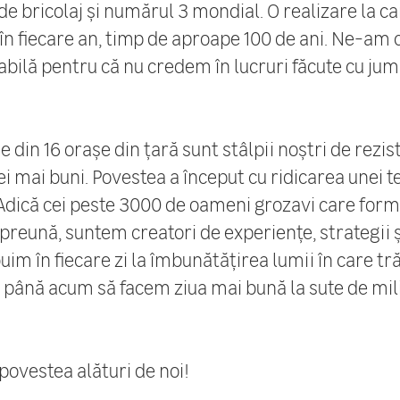
de bricolaj și numărul 3 mondial. O realizare la 
în fiecare an, timp de aproape 100 de ani. Ne-am 
tabilă pentru că nu credem în lucruri făcute cu ju
 din 16 orașe din țară sunt stâlpii noștri de rezis
cei mai buni. Povestea a început cu ridicarea unei t
Adică cei peste 3000 de oameni grozavi care form
preună, suntem creatori de experiențe, strategii ș
im în fiecare zi la îmbunătățirea lumii în care tră
 până acum să facem ziua mai bună la sute de mi
povestea alături de noi!