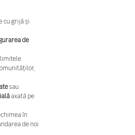
 cu grijă și
gurarea de
 limitele
omunităților,
ate
sau
ială
axată pe
echimea în
ndarea de noi