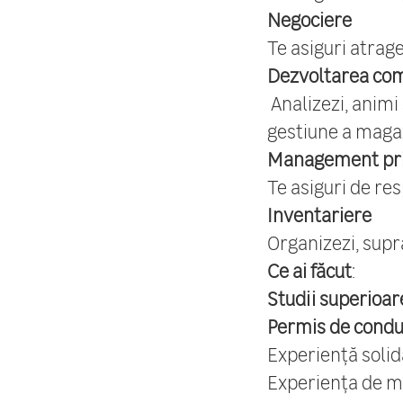
Negociere
Te asiguri atrag
Dezvoltarea co
Analizezi, animi 
gestiune a magaz
Management pri
Te asiguri de re
Inventariere
Organizezi, supr
Ce ai făcut
:
Studii superioar
Permis de cond
Experiență solid
Experiența de m