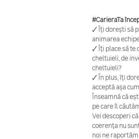
#CarieraTa încep
🗸 Îți dorești s
animarea echipe
🗸 Îți place să t
cheltuieli, de i
cheltuieli?
🗸 În plus, îți d
acceptă așa cum 
Înseamnă că ești 
pe care îl căută
Vei descoperi că
coerența nu sunt
noi ne raportăm în