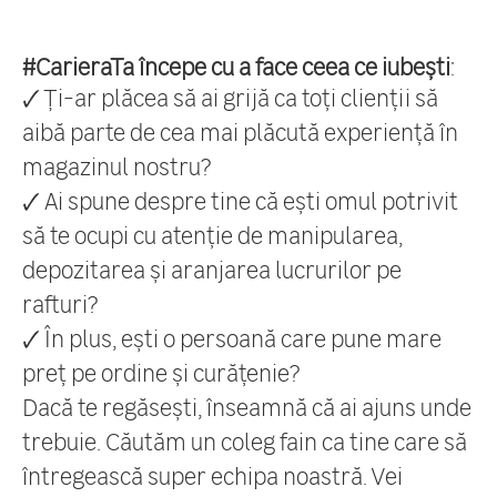
#CarieraTa începe cu a face ceea ce iubești
:
🗸 Ți-ar plăcea să ai grijă ca toți clienții să
aibă parte de cea mai plăcută experiență în
magazinul nostru?
🗸 Ai spune despre tine că ești omul potrivit
să te ocupi cu atenție de manipularea,
depozitarea și aranjarea lucrurilor pe
rafturi?
🗸 În plus, ești o persoană care pune mare
preț pe ordine și curățenie?
Dacă te regăsești, înseamnă că ai ajuns unde
trebuie. Căutăm un coleg fain ca tine care să
întregească super echipa noastră. Vei