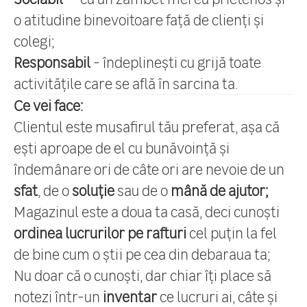
o atitudine binevoitoare față de clienți și
colegi;
Responsabil
- îndeplinești cu grijă toate
activitățile care se află în sarcina ta.
Ce vei face:
Clientul este musafirul tău preferat, așa că
ești aproape de el cu bunăvoință și
îndemânare ori de câte ori are nevoie de un
sfat
, de o
soluție
sau de o
mână de ajutor;
Magazinul este a doua ta casă, deci cunoști
ordinea lucrurilor pe
rafturi
cel puțin la fel
de bine cum o știi pe cea din debaraua ta;
Nu doar că o cunoști, dar chiar îți place să
notezi într-un
inventar
ce lucruri ai, câte și