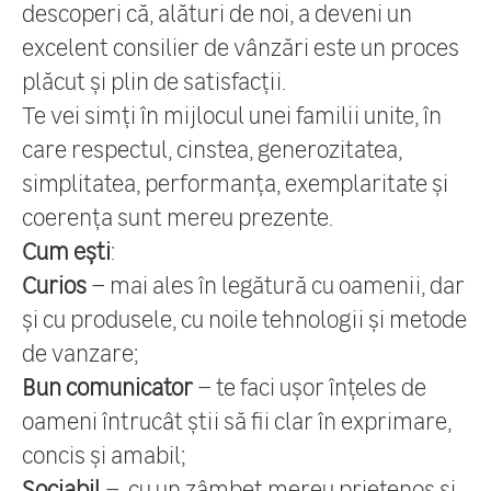
descoperi că, alături de noi, a deveni un
excelent consilier de vânzări este un proces
plăcut și plin de satisfacții.
Te vei simți în mijlocul unei familii unite, în
care respectul, cinstea, generozitatea,
simplitatea, performanța, exemplaritate și
coerența sunt mereu prezente.
Cum ești
:
Curios
– mai ales în legătură cu oamenii, dar
și cu produsele, cu noile tehnologii și metode
de vanzare;
Bun comunicator
– te faci ușor înțeles de
oameni întrucât știi să fii clar în exprimare,
concis și amabil;
Sociabil
– cu un zâmbet mereu prietenos și