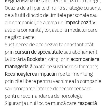
Regina Maria
de care beneficiază toți colegii;
Ocazia de a fi parte dintr-o strategie cu sens,
de a fi util dincolo de limitele personale sau
ale companiei, de a avea un
impact pozitiv
asupra comunităților, asupra mediului care
ne găzduiește;
Susținerea de a te dezvolta constant atât
prin
cursuri de specialitate
sau abonament
la librăria
Bookster
, cât și prin
acompaniere
managerială
axată pe susținere și formare;
Recunoașterea implicării
pe termen lung
prin zile libere pentru vechimea în companie
sau programe interne de recompensare
pentru recomandarea de noi colegi;
Siguranța unui loc de muncă care
respectă