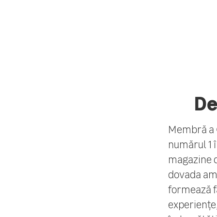
De
Membră a G
numărul 1 î
magazine di
dovada ambi
formează f
experiențe,