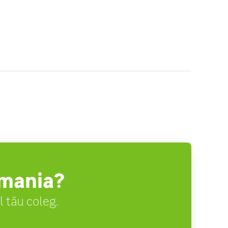
omania?
 tău coleg.