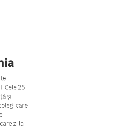
nia
ste
l. Cele 25
ță și
colegi care
e
care zi la