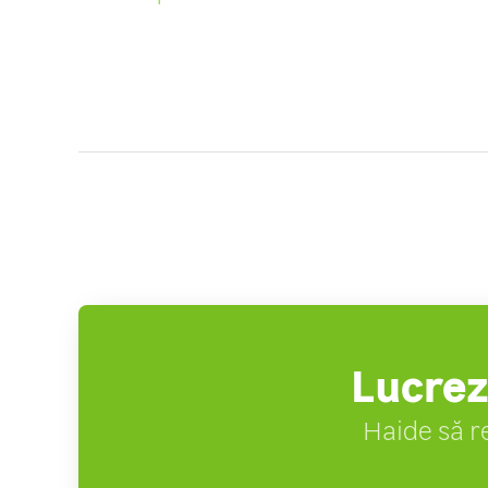
Lucrez
Haide să r