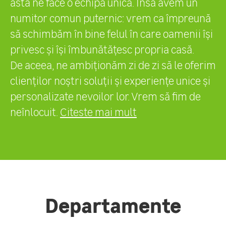
asta ne face o echipă unică. Însă avem un
numitor comun puternic: vrem ca împreună
să schimbăm în bine felul în care oamenii își
privesc și își îmbunătățesc propria casă.
De aceea, ne ambiționăm zi de zi să le oferim
clienților noștri soluții și experiențe unice și
personalizate nevoilor lor. Vrem să fim de
neînlocuit.
Citeste mai mult
Departamente
Sediu - IT
Sediu - Centrală Achiziții